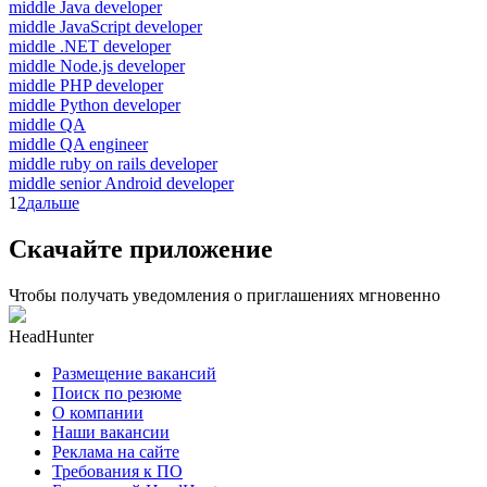
middle Java developer
middle JavaScript developer
middle .NET developer
middle Node.js developer
middle PHP developer
middle Python developer
middle QA
middle QA engineer
middle ruby on rails developer
middle senior Android developer
1
2
дальше
Скачайте приложение
Чтобы получать уведомления о приглашениях мгновенно
HeadHunter
Размещение вакансий
Поиск по резюме
О компании
Наши вакансии
Реклама на сайте
Требования к ПО