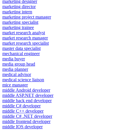
marketing designer
marketing director
marketing intern
marketing project manager
marketing specialist
marketing trainee
market research analyst
market research manager
market research specialist
master data specialist
mechanical engineer
media buyer
media group head
media planner
medical advisor
medical science liaison
mice manager
middle Android developer
middle ASP.NET developer
middle back end developer
middle C# developer
middle C++ developer
middle C# .NET developer
middle frontend developer
middle IOS developer