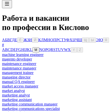
Работа и вакансии
по профессии в Кислово
А
Б
В
Г
Д
Е
Ж
З
И
К
Л
М
Н
О
П
Р
С
Т
У
Ф
Х
Ц
Ч
Ш
Э
Ю
Ё
Й
Щ
Ы
Я
#
A
B
C
D
E
F
G
H
I
J
K
L
N
O
P
Q
R
S
T
U
V
W
X
M
Y
Z
machine learning engineer
magento developer
maintenance engineer
maintenance manager
management trainee
managing director
manual QA engineer
market access manager
market analyst
marketing analyst
marketing assistant
marketing communication manager
marketing communications specialist