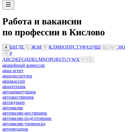
Работа и вакансии
по профессии в Кислово
Б
В
Г
Д
Е
Ж
З
И
К
Л
М
Н
О
П
Р
С
Т
У
Ф
Х
Ц
Ч
Ш
Э
Ю
А
Ё
Й
Щ
Ы
#
Я
A
B
C
D
E
F
G
H
I
J
K
L
M
N
O
P
Q
R
S
T
U
V
W
X
Y
Z
аварийный комиссар
авиа агент
авиадиспетчер
авиакассир
авиатехник
автоарматурщик
автожестянщик
автокурьер
автомаляр
автомаляр-жестянщик
автомаляр-подготовщик
автомаляр-универсал
автомеханик