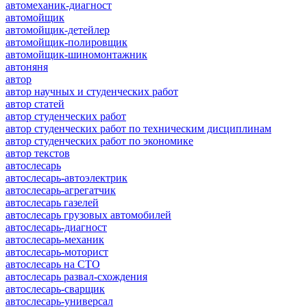
автомеханик-диагност
автомойщик
автомойщик-детейлер
автомойщик-полировщик
автомойщик-шиномонтажник
автоняня
автор
автор научных и студенческих работ
автор статей
автор студенческих работ
автор студенческих работ по техническим дисциплинам
автор студенческих работ по экономике
автор текстов
автослесарь
автослесарь-автоэлектрик
автослесарь-агрегатчик
автослесарь газелей
автослесарь грузовых автомобилей
автослесарь-диагност
автослесарь-механик
автослесарь-моторист
автослесарь на СТО
автослесарь развал-схождения
автослесарь-сварщик
автослесарь-универсал