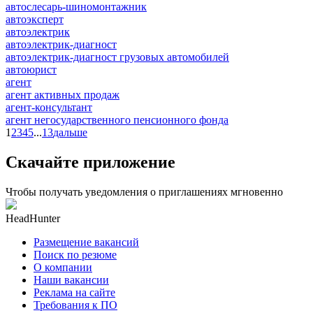
автослесарь-шиномонтажник
автоэксперт
автоэлектрик
автоэлектрик-диагност
автоэлектрик-диагност грузовых автомобилей
автоюрист
агент
агент активных продаж
агент-консультант
агент негосударственного пенсионного фонда
1
2
3
4
5
...
13
дальше
Скачайте приложение
Чтобы получать уведомления о приглашениях мгновенно
HeadHunter
Размещение вакансий
Поиск по резюме
О компании
Наши вакансии
Реклама на сайте
Требования к ПО